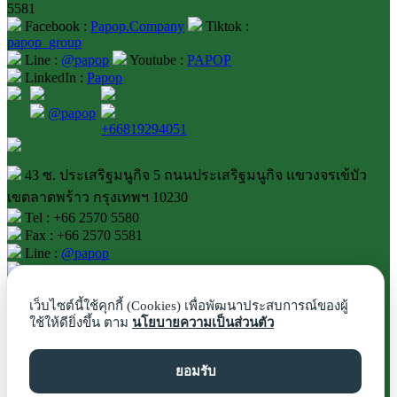
5581
Facebook :
Papop.Company
Tiktok :
papop_group
Line :
@papop
Youtube :
PAPOP
LinkedIn :
Papop
@papop
+66819294051
43 ซ. ประเสริฐมนูกิจ 5 ถนนประเสริฐมนูกิจ แขวงจรเข้บัว
เขตลาดพร้าว กรุงเทพฯ 10230
Tel : +66 2570 5580
Fax : +66 2570 5581
Line :
@papop
Youtube :
PAPOP
LinkedIn :
Papop
เว็บไซต์นี้ใช้คุกกี้ (Cookies) เพื่อพัฒนาประสบการณ์ของผู้
ใช้ให้ดียิ่งขึ้น ตาม
นโยบายความเป็นส่วนตัว
@papop
ยอมรับ