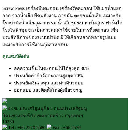
Screw Press เครื่องบีบตะกอน เครื่องรีดตะกอน ใช้แยกน้ำแยก
กาก จากน้ำเสีย พืชพลังงาน กากมัน ตะกอนน้ำเสีย เหมาะกับ
โรงบำบัดน้ำเสียอุตสากรรม น้ำเสียชุมชน ฟาร์มสุกร ฟาร์มไก่
โรงไฟฟ้าชุมชน เป็นการลดค่าใช้จ่ายในการทิ้งตะกอน เพิ่ม
ประสิทธิภาพของระบบบำบัด มีให้เลือกหลากหลายรูปแบบ
เหมาะกับการใช้งานอุตสาหกรรม
คุณสมบัติเด่น
ลดความชื้นในตะกอนให้ได้สูงสุด 30%
ประหยัดค่ากำจัดตะกอนสูงสุด 70%
ประหยัดเงินลงทุน และค่าเดินระบบ
ออกแบบ และติดตั้งโดยผู้เชี่ยวชาญ
43 ซ. ประเสริฐมนูกิจ 5 ถนนประเสริฐมนู
กิจ แขวงจรเข้บัว เขตลาดพร้าว กรุงเทพฯ
10230
Tel : +66 2570 5580
Fax : +66 2570