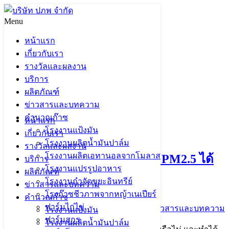
Skip
to
Menu
Search
Search
content
for:
หน้าแรก
เกี่ยวกับเรา
รางวัลและผลงาน
บริการ
ผลิตภัณฑ์
admin_papop
ข่าวสารและบทความ
คำนวณก๊าซ
หน้าแรก
โรงงานแป้งมัน
เกี่ยวกับเรา
โรงงานผลิตน้ำมันปาล์ม
รางวัลและผลงาน
โรงงานผลิตเอทานอลจากโมลาส
ก๊าซชีวภาพช่วยลดการเกิดฝุ่น PM2.5 ได้
บริการ
โรงงานแปรรูปอาหาร
ผลิตภัณฑ์
จริงหรือ!?
โรงงานกำจัดขยะอินทรีย์
ข่าวสารและบทความ
โรงก๊าซชีวภาพจากหญ้าเนเปียร์
คำนวณก๊าซ
ฟาร์มไก่ไข่
24 เมษายน 2024
27 มิถุนายน 2024
ข่าวสารและบทความ
โรงงานแป้งมัน
ฟาร์มสุกร
โรงงานผลิตน้ำมันปาล์ม