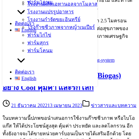
ก๊าซชีวภาพช่วยลดการเกิดฝุ่น PM2.5 ได้จริงหรือไม่ และทำได้
ฟาร์มโคนม
โรงงานผลิตเอทานอลจากโมลาส
อย่างไร วันนี้ผมจะพาเพื่อนๆ มาหาคำตอบกัน
โรงงานแปรรูปอาหาร
โรงงานกำจัดขยะอินทรีย์
ทุกวันนี้เราทราบอยู่แล้วว่าฝุ่นจิ๋วขนาดเล็กกว่า 2.5 ไมครอน
ติดต่อเรา
โรงก๊าซชีวภาพจากหญ้าเนเปียร์
หรือที่เราเรียกว่า PM2.5 ส่งผลกระทบไม่เพียงต่อสุขภาพของ
English
ฟาร์มไก่ไข่
มนุษย์ สัตว์ และสิ่งแวดล้อม แต่ยังส่งผลไปถึงสภาพเศรษฐกิจ
ฟาร์มสุกร
ของประเทศเราอีกด้วย
ฟาร์มโคนม
ติดต่อเรา
5 วิธีใช้ประโยชน์ก๊าซชีวภาพ (Biogas)
English
อย่าง Cool คุ้มค่า และรักโลก
21 ธันวาคม 2022
13 เมษายน 2023
ข่าวสารและบทความ
ในบทความนี้ปภพขอนำเสนอการใช้งานก๊าซชีวภาพ หรือไบโอ
แก๊ส ให้ได้ประโยชน์สูงสุด คุ้มค่า ประหยัด และลดโลกรวน อีก
ทั้งยังอาจจะได้ขายหน่วยคาร์บอนเป็นรายได้เสริมอีกด้วย โดย